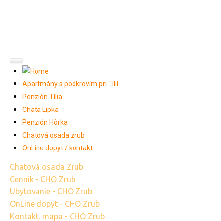
Z
e
m
p
l
í
n
s
k
a
š
i
r
a
v
a
Penzión Tília, Hôrka, CHO Zrub a Chata Lipka
Apartmány s podkrovím pri Tílií
Penzión Tília
Chata Lipka
Penzión Hôrka
Chatová osada zrub
OnLine dopyt / kontakt
Chatová osada Zrub
Cenník - CHO Zrub
Ubytovanie - CHO Zrub
OnLine dopyt - CHO Zrub
Kontakt, mapa - CHO Zrub