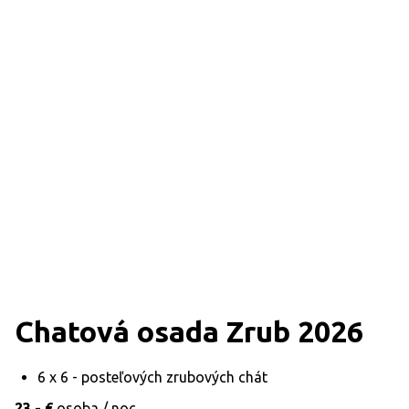
Chatová osada Zrub 2026
6 x 6 - posteľových zrubových chát
23,- €
osoba / noc