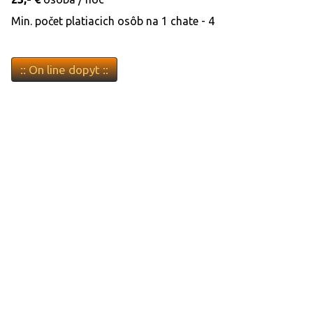
Min. počet platiacich osôb na 1 chate - 4
:: On line dopyt ::