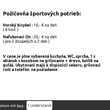
Požičovňa športových potrieb:
Horský bicykel :
10,- € na deň
( 8 hod. )
Nafukovací čln :
20,- € na deň
( pre 2 dospelých a 2 deti )
V cene je plne vybavená kuchyňa, WC, sprcha, 1 x
altánok s kozubom na grilovanie + drevo, kotlík na
guľáš. Ubytovaní majú k dispozícii sekeru, grilovací
rošt a telefón na požiadanie
.
k
I understand
 please click
here
.