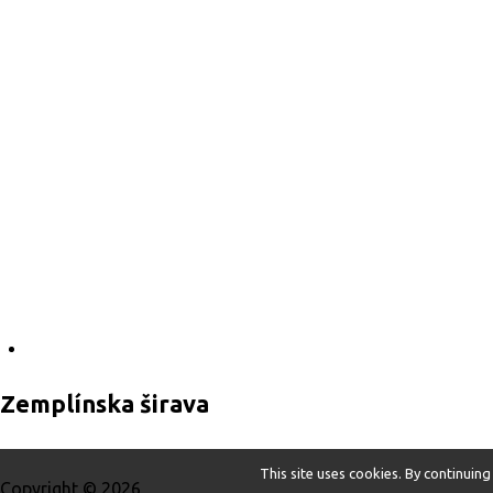
Zemplínska širava
This site uses cookies. By continuing
Copyright ©
2026