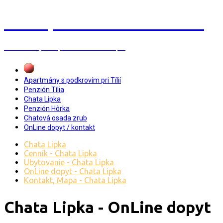
Z
e
m
p
l
í
n
s
k
a
š
i
r
a
v
a
Penzión Tília, Hôrka, CHO Zrub a Chata Lipka
Apartmány s podkrovím pri Tílií
Penzión Tília
Chata Lipka
Penzión Hôrka
Chatová osada zrub
OnLine dopyt / kontakt
Chata Lipka
Cenník - Chata Lipka
Ubytovanie - Chata Lipka
OnLine dopyt - Chata Lipka
Kontakt, Mapa - Chata Lipka
Chata Lipka - OnLine dopyt