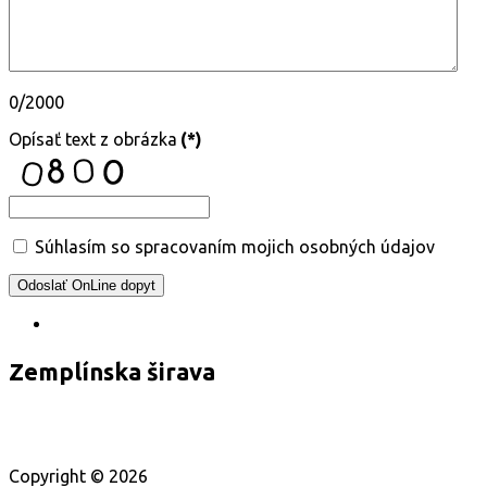
0/2000
Opísať text z obrázka
(*)
Súhlasím so spracovaním mojich osobných údajov
Odoslať OnLine dopyt
Zemplínska širava
Webpartner : Sirava.sk
|
Webmaster - Foto :
360virtualne.sk
Copyright ©
2026